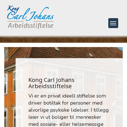
Toggle
navigat
Kong Carl Johans
Arbeidsstiftelse
Vi er en privat ideell stiftelse som
driver botiltak for personer med
alvorlige psykiske lidelser. I tillegg
leier vi ut boliger til mennesker
med sosiale- eller helsemessige